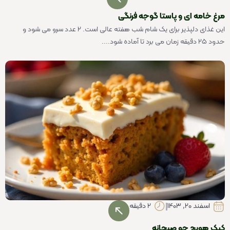
مرغ خامه ای و پاستا گوجه فرنگی
این غذای دلپذیر برای یک شام شب هفته عالی است. 2 عدد سرو می شود و
حدود 25 دقیقه زمان می برد تا آماده شود....
اسفند 20, 1403
2 دقیقه
کیک هویج جو صبحانه